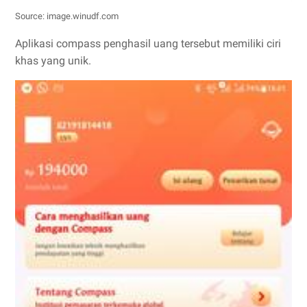
Source: image.winudf.com
Aplikasi compass penghasil uang tersebut memiliki ciri
khas yang unik.