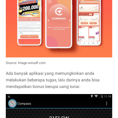
Source: image.winudf.com
Ada banyak aplikasi yang memungkinkan anda
melakukan beberapa tugas, lalu darinya anda bisa
mendapatkan bonus berupa uang tunai.