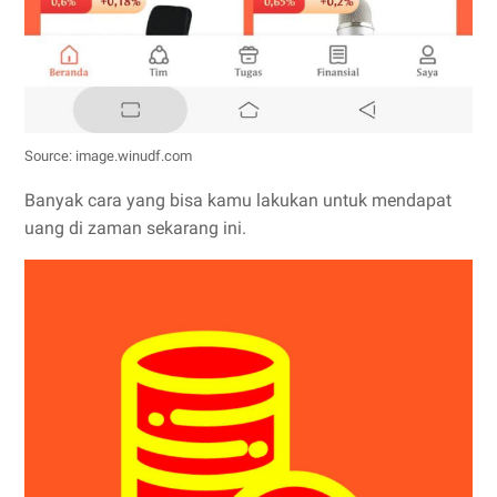
Source: image.winudf.com
Banyak cara yang bisa kamu lakukan untuk mendapat
uang di zaman sekarang ini.