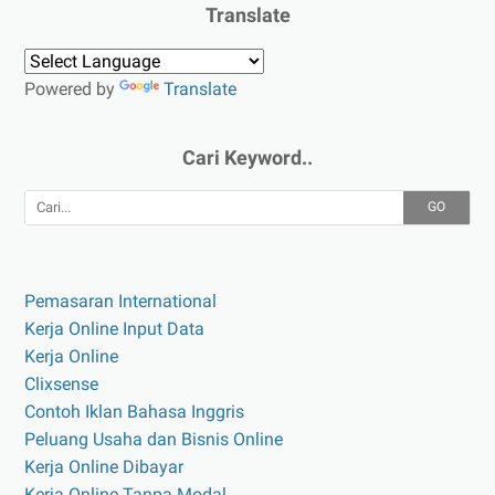
Translate
Powered by
Translate
Cari Keyword..
GO
Pemasaran International
Kerja Online Input Data
Kerja Online
Clixsense
Contoh Iklan Bahasa Inggris
Peluang Usaha dan Bisnis Online
Kerja Online Dibayar
Kerja Online Tanpa Modal