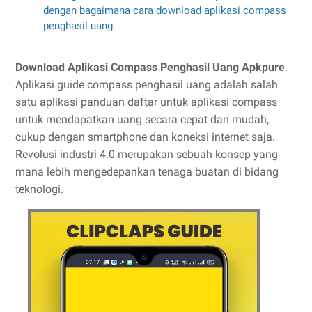
dengan bagaimana cara download aplikasi compass
penghasil uang.
Download Aplikasi Compass Penghasil Uang Apkpure
.
Aplikasi guide compass penghasil uang adalah salah
satu aplikasi panduan daftar untuk aplikasi compass
untuk mendapatkan uang secara cepat dan mudah,
cukup dengan smartphone dan koneksi internet saja.
Revolusi industri 4.0 merupakan sebuah konsep yang
mana lebih mengedepankan tenaga buatan di bidang
teknologi.