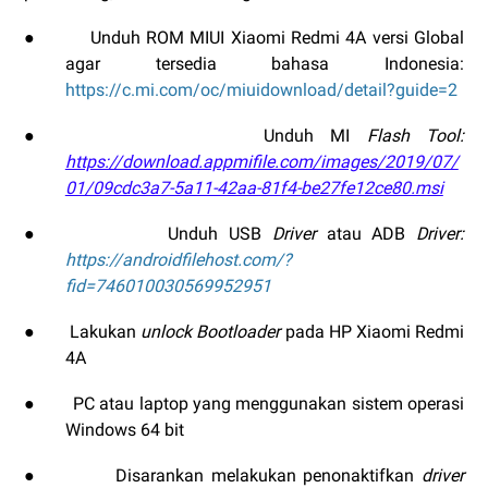
●
Unduh ROM MIUI Xiaomi Redmi 4A versi Global
agar tersedia bahasa Indonesia
:
https://c.mi.com/oc/miuidownload/detail?guide=2
●
Unduh MI
Flash Tool
:
https://download.appmifile.com/images/2019/07/
01/09cdc3a7-5a11-42aa-81f4-be27fe12ce80.msi
●
Unduh USB
Driver
atau ADB
Driver
:
https://androidfilehost.com/?
fid=746010030569952951
●
Lakukan
unlock Bootloader
pada HP Xiaomi Redmi
4A
●
PC atau laptop yang menggunakan sistem operasi
Windows 64 bit
●
Disarankan melakukan penonaktifkan
driver