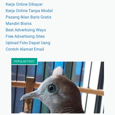
Kerja Online Dibayar
Kerja Online Tanpa Modal
Pasang Iklan Baris Gratis
Mandiri Bisnis
Best Advertising Ways
Free Advertising Sites
Upload Foto Dapat Uang
Contoh Alamat Email
POPULAR POST